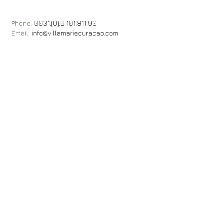
Phone:
0031.(0).6 101.811.90
Email:
info@villamariecuracao.com